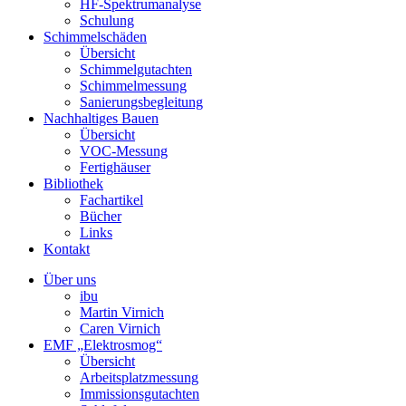
HF-Spektrumanalyse
Schulung
Schimmelschäden
Übersicht
Schimmelgutachten
Schimmelmessung
Sanierungsbegleitung
Nachhaltiges Bauen
Übersicht
VOC-Messung
Fertighäuser
Bibliothek
Fachartikel
Bücher
Links
Kontakt
Über uns
ibu
Martin Virnich
Caren Virnich
EMF „Elektrosmog“
Übersicht
Arbeitsplatzmessung
Immissionsgutachten