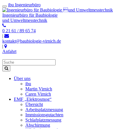
ibu Ingenieurbüro
Ingenieurbüro für Baubiologie
und Umweltmesstechnik
0 21 61 / 89 65 74
|
kontakt@baubiologie-virnich.de
|
Anfahrt
Über uns
ibu
Martin Virnich
Caren Virnich
EMF „Elektrosmog“
Übersicht
Arbeitsplatzmessung
Immissionsgutachten
Schlafplatzmessung
Abschirmung