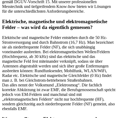
gemäß DGUV-Vorschrift 15. Mit unserer professionellen
Messtechnik und tiefgreifendem Know-how bieten wir Lösungen
für die unterschiedlichsten Anforderungsbereiche.
Elektrische, magnetische und elektromagnetische
Felder – was wird da eigentlich gemessen?
Elektrische und magnetische Felder entstehen durch die 50 Hz-
Stromversorgung und durch Bahnstrom (16,7 Hz). Man bezeichnet
sie als niederfrequente Felder (NF), die sich unabhängig
voneinander ausbreiten. Bei elektromagnetischen Wellen/Feldern
(Hochfrequenz, ab 30 kHz) sind das elektrische und das
magnetische Feld fest miteinander verknüpft, sodass sie über
Antennen abgestrahlt werden und sich über große Entfernungen
ausbreiten können: Rundfunksender, Mobilfunk, WLAN/WiFi,
Radar etc. Elektrische und magnetische Gleichfelder (0 Hz) findet
man z. B. bei Gleichstrom-betriebenen Straßenbahnen.
Das alles nennt der Volksmund „Elektrosmog“. Die fachlich
korrekte Abkürzung ist zwar EMF, die Berufsgenossenschaft spricht
jedoch von EM-Feldern und manchmal sind mit
„elektromagnetischen Feldern“ nicht nur hochfrequente (HF),
sondern gleichzeitig auch niederfrequente Felder (NF) gemeint, also
ebenfalls EMF.