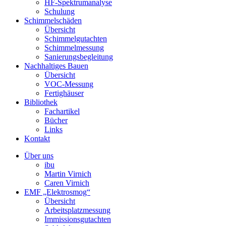
HF-Spektrumanalyse
Schulung
Schimmelschäden
Übersicht
Schimmelgutachten
Schimmelmessung
Sanierungsbegleitung
Nachhaltiges Bauen
Übersicht
VOC-Messung
Fertighäuser
Bibliothek
Fachartikel
Bücher
Links
Kontakt
Über uns
ibu
Martin Virnich
Caren Virnich
EMF „Elektrosmog“
Übersicht
Arbeitsplatzmessung
Immissionsgutachten