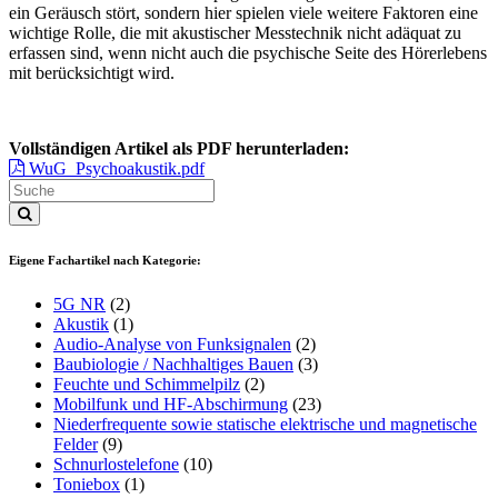
ein Geräusch stört, sondern hier spielen viele weitere Faktoren eine
wichtige Rolle, die mit akustischer Messtechnik nicht adäquat zu
erfassen sind, wenn nicht auch die psychische Seite des Hörerlebens
mit berücksichtigt wird.
Vollständigen Artikel als PDF herunterladen:
WuG_Psychoakustik.pdf
Eigene Fachartikel nach Kategorie:
5G NR
(2)
Akustik
(1)
Audio-Analyse von Funksignalen
(2)
Baubiologie / Nachhaltiges Bauen
(3)
Feuchte und Schimmelpilz
(2)
Mobilfunk und HF-Abschirmung
(23)
Niederfrequente sowie statische elektrische und magnetische
Felder
(9)
Schnurlostelefone
(10)
Toniebox
(1)