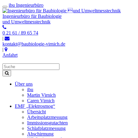
ibu Ingenieurbüro
Ingenieurbüro für Baubiologie
und Umweltmesstechnik
0 21 61 / 89 65 74
|
kontakt@baubiologie-virnich.de
|
Anfahrt
Über uns
ibu
Martin Virnich
Caren Virnich
EMF „Elektrosmog“
Übersicht
Arbeitsplatzmessung
Immissionsgutachten
Schlafplatzmessung
Abschirmung