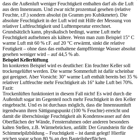
dass die Außenluft weniger Feuchtigkeit enthalten darf als die Luft
aus dem Innenraum. Und zwar nicht prozentual gesehen (relative
Feuchte, r.F.) sondern absolut (in Gramm pro Kubikmeter). Die
absolute Feuchtigkeit in der Luft wird mit Hilfe der Messung von
relativer Luftfeuchtigkeit und Lufttemperatur errechnet.
Grundsätzlich kann, physikalisch bedingt, warme Luft mehr
Feuchtigkeit aufnehmen als kältere. Wenn man zum Beispiel 15° C
warme Luft mit 60 % r.F. auf 20 °C erwärmt, sinkt die relative
Feutigkeit – ohne dass das enthaltene dampfförmige Wasser absolut
gesehen weniger wird – auf 44,5 % ab.
Beispiel Kellerlüftung
Im konkreten Beispiel wird es deutlicher: Ein feuchter Keller soll
trockengelüftet werden. Die warme Sommerluft ist dafür scheinbar
gut geeignet. Aber Vorsicht: 30° warme Luft enthält bereits bei 35 %
relativer Luftfeuchte mehr Feuchtigkeit als 16° kalte Luft bei 70%.
Fazit:
Trockenlüften funktioniert in diesem Fall nicht! Es wird durch die
Außenluft sogar im Gegenteil noch mehr Feuchtigkeit in den Keller
eingebracht. Und es ist durchaus möglich, dass die Innenraumluft
irgendwann ihren Sättigungspunkt (100 % Feuchte) erreicht und
damit die überschüssige Feuchtigkeit als Kondenswasser auf den
Oberflächen der Wände, Fensterrahmen oder anderen besonders
kalten Stellen, z.B. Wärmebrücken, anfällt: Der Grundstein für die
Schimmelpilzbildung – Feuchtigkeit – ist damit gelegt! Hierfür
reichen sogar schon 80 % an den Bauteiloberflächen.