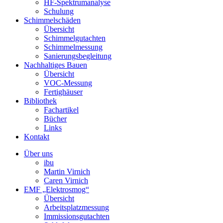
HF-Spektrumanalyse
Schulung
Schimmelschäden
Übersicht
Schimmelgutachten
Schimmelmessung
Sanierungsbegleitung
Nachhaltiges Bauen
Übersicht
VOC-Messung
Fertighäuser
Bibliothek
Fachartikel
Bücher
Links
Kontakt
Über uns
ibu
Martin Virnich
Caren Virnich
EMF „Elektrosmog“
Übersicht
Arbeitsplatzmessung
Immissionsgutachten