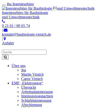
ibu Ingenieurbüro
Ingenieurbüro für Baubiologie
und Umweltmesstechnik
0 21 61 / 89 65 74
|
kontakt@baubiologie-virnich.de
|
Anfahrt
Über uns
ibu
Martin Virnich
Caren Virnich
EMF „Elektrosmog“
Übersicht
Arbeitsplatzmessung
Immissionsgutachten
Schlafplatzmessung
Abschirmung