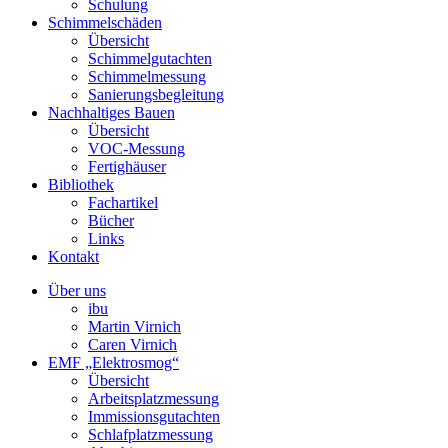
Schulung
Schimmelschäden
Übersicht
Schimmelgutachten
Schimmelmessung
Sanierungsbegleitung
Nachhaltiges Bauen
Übersicht
VOC-Messung
Fertighäuser
Bibliothek
Fachartikel
Bücher
Links
Kontakt
Über uns
ibu
Martin Virnich
Caren Virnich
EMF „Elektrosmog“
Übersicht
Arbeitsplatzmessung
Immissionsgutachten
Schlafplatzmessung