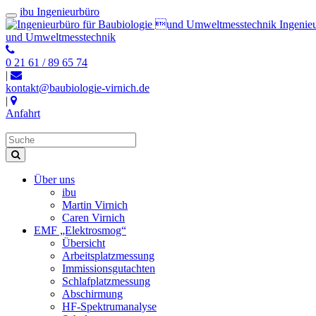
ibu Ingenieurbüro
Ingenie
und Umweltmesstechnik
0 21 61 / 89 65 74
|
kontakt@baubiologie-virnich.de
|
Anfahrt
Über uns
ibu
Martin Virnich
Caren Virnich
EMF „Elektrosmog“
Übersicht
Arbeitsplatzmessung
Immissionsgutachten
Schlafplatzmessung
Abschirmung
HF-Spektrumanalyse