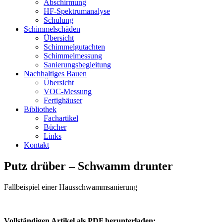
Abschirmung
HF-Spektrumanalyse
Schulung
Schimmelschäden
Übersicht
Schimmelgutachten
Schimmelmessung
Sanierungsbegleitung
Nachhaltiges Bauen
Übersicht
VOC-Messung
Fertighäuser
Bibliothek
Fachartikel
Bücher
Links
Kontakt
Putz drüber – Schwamm drunter
Fallbeispiel einer Hausschwammsanierung
Vollständigen Artikel als PDF herunterladen: