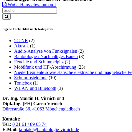
WuG_Hausschwamm.pdf
Eigene Fachartikel nach Kategorie:
5G NR
(2)
Akustik
(1)
Audio-Analyse von Funksignalen
(2)
Baubiologie / Nachhaltiges Bauen
(3)
Feuchte und Schimmelpilz
(2)
Mobilfunk und HF-Abschirmung
(23)
Niederfrequente sowie statische elektrische und magnetische Fe
Schnurlostelefone
(10)
Toniebox
(1)
WLAN und Bluetooth
(3)
Dr.-Ing. Martin H. Virnich
und
Dipl.-Ing. (FH) Caren Virnich
Dürerstraße 36, 41063 Mönchengladbach
Kontakt:
Tel.:
0 21 61 / 89 65 74
E-Mail:
kontakt@baubiologie-virnich.de