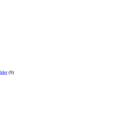
lder
(9)